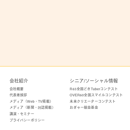
会社紹介
シニア/ソーシャル情報
会社概要
R65全国どきTuberコンテスト
代表者挨拶
OVER60全国スマイルコンテスト
メディア（Web・TV掲載）
未来クリエーターコンテスト
メディア（新聞・雑誌掲載）
おぎゃー献金基金
講演・セミナー
プライバシーポリシー