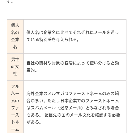
す。
個人
名or
個人名は企業名に比べてそれぞれにメールを送っ
企業
ている特別感を与えられる。
名
男性
自社の商材や対象の客層によって使い分けると効
or女
果的。
性
フル
ネー
海外企業のメルマガはファーストネームのみの場
ムor
合が多い。ただし日本企業でのファーストネーム
ファ
はスパムメール（迷惑メール）とみなされる場合
ース
もある。 配信先の国のメール文化を確認する必要
トネ
がある。
ーム