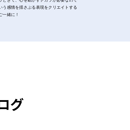
ッときて、心を動かすチカラが必要なので
いう感情を揺さぶる表現をクリエイトする
ご一緒に！
ログ