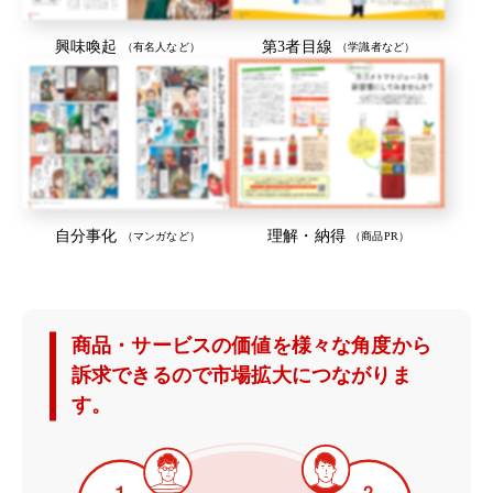
興味喚起
第3者目線
（有名人など）
（学識者など）
自分事化
理解・納得
（マンガなど）
（商品PR）
商品・サービスの価値を様々な角度から
訴求できるので
市場拡大につながりま
す。