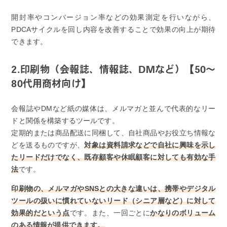
開封率やコンバージョン率などの効果測定を行いながら、
PDCAサイクルを回し内容を改善することで効果の向上が期待
できます。
2.印刷物（会報誌、情報誌、DMなど）【50〜
80代用商材向け】
会報誌やDMなど紙の媒体は、メルマガと並んで代表的なリー
ドと関係を構築するツールです。
定期的または商品配送に同梱して、自社商品やお役立ち情報な
どを送るものですが、
対象は資料請求などで自社に興味を示し
たリードだけでなく、既存顧客や休眠顧客に対しても有効な手
法
です。
印刷物の、メルマガやSNSとの大きな違いは、携帯やデジタル
ツールの扱いに慣れていないリード（シニア層など）に対して
効果的だという点
です。また、一回ごとに
かなりのボリューム
のある情報が提供できます。