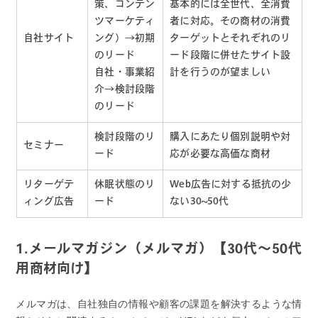
策、コンテン
基本的には全世代、全消費
ツマーケティ
者に対応。その商材の消費
自社サイト
ング）→初期
ターゲットとそれぞれのリ
のリード
ード段階に併せたサイト設
自社・事業紹
計を行うのが望ましい
介→検討段階
のリード
検討段階のリ
購入にあたり個別説明や対
セミナー
ード
応が必要な高価な商材
リターゲテ
休眠状態のリ
Web広告に対する抵抗の少
ィング広告
ード
ない30~50代
1.メールマガジン（メルマガ）【30代〜50代
用商材向け】
メルマガは、自社独自の情報や顧客の課題を解決するような情