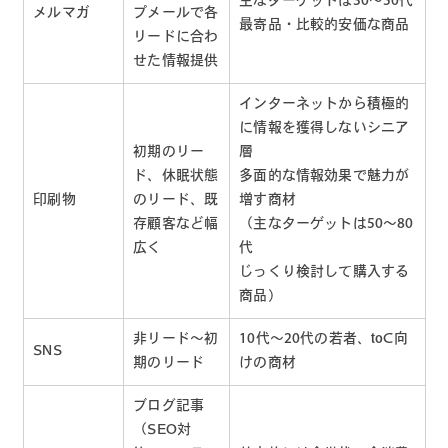
主なターゲットは30〜50代
メルマガ
プメールで各
最寄品・比較的安価な商品
リードに合わ
せた情報提供
インターネットから積極的
に情報を獲得しないシニア
初期のリー
層
ド、休眠状態
多面的な情報効果で魅力が
印刷物
のリード、既
増す商材
存顧客など幅
（主なターゲットは50〜80
広く
代
じっくり検討して購入する
商品）
非リード〜初
10代〜20代の若者、toC向
SNS
期のリード
けの商材
ブログ記事
（SEO対