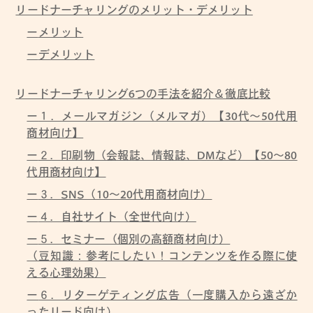
リードナーチャリングのメリット・デメリット
メリット
デメリット
リードナーチャリング6つの手法を紹介＆徹底比較
１．メールマガジン（メルマガ）【30代〜50代用
商材向け】
２．印刷物（会報誌、情報誌、DMなど）【50〜80
代用商材向け】
３．SNS（10〜20代用商材向け）
４．自社サイト（全世代向け）
５．セミナー（個別の高額商材向け）
（豆知識：参考にしたい！コンテンツを作る際に使
える心理効果）
６．リターゲティング広告（一度購入から遠ざか