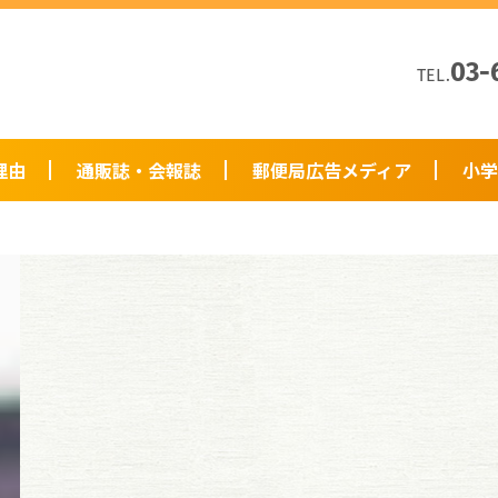
03-
TEL.
理由
通販誌・会報誌
郵便局広告メディア
小学