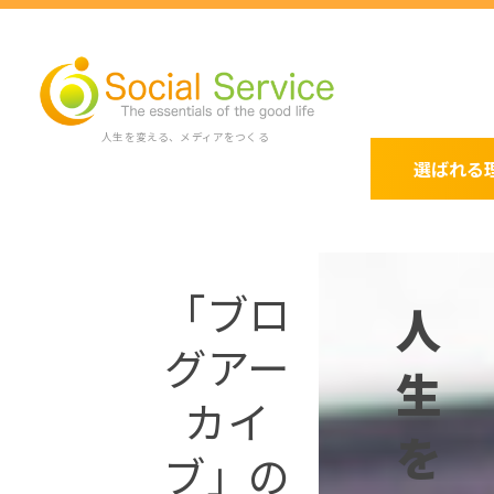
人生を変える、メディアをつくる
選ばれる
「ブロ
人
グアー
生
カイ
を
ブ」の