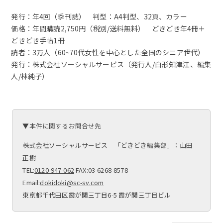
発行：年4回（季刊誌） 判型：A4判型、32頁、カラー
価格：年間購読2,750円（税別/送料無料） どきどき年4冊＋
どきどき手帖1冊
読者：3万人（60~70代女性を中心とした全国のシニア世代）
発行：株式会社ソーシャルサービス（発行人/白形知津江、編集
人/林純子）
▼本件に関するお問合せ先
株式会社ソーシャルサービス 「どきどき編集部」：山田
正樹
TEL:
0120-947-062
FAX:03-6268-8578
Email:
dokidoki@sc-sv.com
東京都千代田区霞が関三丁目6-5 霞が関三丁目ビル