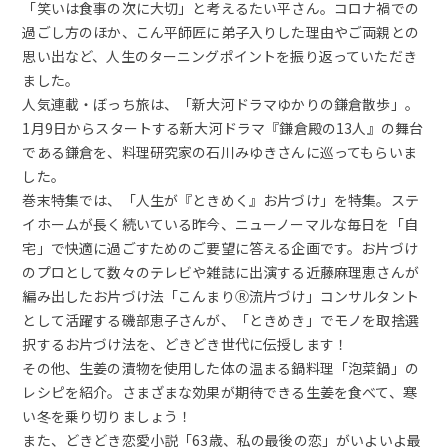
「笑いは食事の次に大切」と考えるたい平さん。コロナ禍での
過ごし方のほか、こん平師匠に弟子入りした理由やご両親との
思い出など、人生のターニングポイントを振り返っていただき
ました。
人気連載・ぼっち旅は、「新大河ドラマゆかりの鎌倉散歩」。
1月9日からスタートする新大河ドラマ『鎌倉殿の13人』の舞台
である鎌倉を、料理研究家の石川みゆきさんに巡ってもらいま
した。
巻末特集では、「人生が『ときめく』お片づけ」を特集。ステ
イホームが長く続いている昨今、ニューノーマルな毎日を「自
宅」で快適に過ごすためのご要望に答える企画です。お片づけ
のプロとして数々のテレビや雑誌に出演する近藤麻理恵さんが
編み出したお片づけ法「こんまりⓇ流片づけ」コンサルタント
として活躍する磯部恵子さんが、「ときめき」でモノを取捨選
択するお片づけ法を、どきどき世代に伝授します！
その他、生姜の漬物を使用した体の温まる鍋料理「泡菜鍋」の
レシピを紹介。さまざまな効果が期待できる生姜を食べて、寒
い冬を乗り切りましょう！
また、どきどき恋愛小説「63歳、私の最後の恋」がいよいよ最