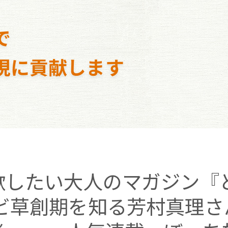
で
現に貢献します
したい大人のマガジン『ど
 テレビ草創期を知る芳村真