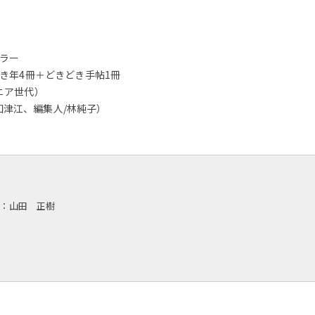
カラー
どき年4冊＋どきどき手帖1冊
ニア世代）
知津江、編集人/林純子）
：山田 正樹