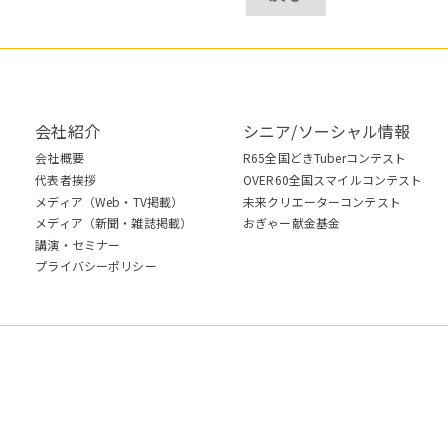
会社紹介
シニア/ソーシャル情報
会社概要
R65全国どきTuberコンテスト
代表者挨拶
OVER60全国スマイルコンテスト
メディア（Web・TV掲載）
未来クリエーターコンテスト
メディア（新聞・雑誌掲載）
おぎゃー献金基金
講演・セミナー
プライバシーポリシー
ISO 27001:2013 認証取得