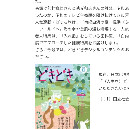
た。
巻頭は芳村真理さんと徳光和夫さんの対談。昭和2
ったのか、昭和のテレビ全盛期を駆け抜けてきた芳
人気連載・ぼっち旅は、「南紀白浜の夏 楓浜（ふ
ーワールドへ。海の幸や美肌の湯も満喫する一人旅
巻末特集は、「入れ歯」をしている歯科医、「白内
度でアプローチした健康特集をお届けします。
さらに今号では、どきどきデジタルコンテンツのお
ださい。
現在、日本はまも
「（人生を）ど
いただきたいと
（※1）国立社