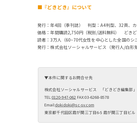
■『どきどき』について
発行：年4回（季刊誌） 判型：A4判型、32頁、
価格：年間購読2,750円（税別/送料無料） どき
読者：3万人（60~70代女性を中心とした全国のシ
発行：株式会社ソーシャルサービス（発行人/白形
▼本件に関するお問合せ先
株式会社ソーシャルサービス 「どきどき編集部」
TEL:
0120-947-062
FAX:03-6268-8578
Email:
dokidoki@sc-sv.com
東京都千代田区霞が関三丁目6-5 霞が関三丁目ビル