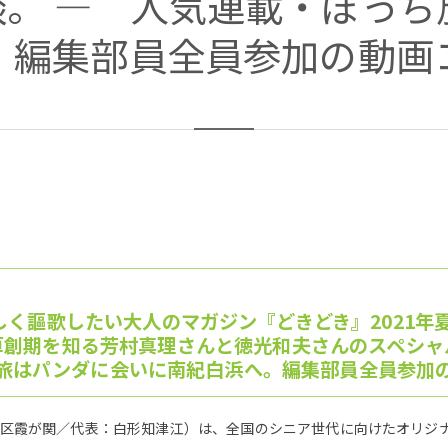
談。 ― 人気連載・ぼっち
。編集部員全員参加の動画
く謳歌したい大人のマガジン『どきどき』2021年夏号 
草創期を知る芳村真理さんと徳光和夫さんのスペシャ
旅はパンダに会いに南紀白浜へ。編集部員全員参加
区霞が関／代表：白形知津江）は、全国のシニア世代に向けたオリジナ