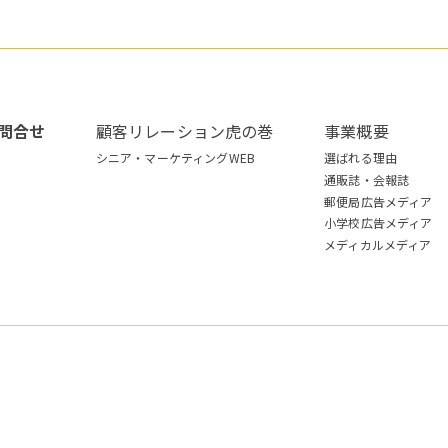
問合せ
顧客リレーション虎の巻
事業概要
シニア・マーケティングWEB
選ばれる理由
通販誌・会報誌
郵便局広告メディア
小学校広告メディア
メディカルメディア
.