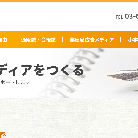
03-
TEL.
理由
通販誌・会報誌
郵便局広告メディア
小学
ディアをつくる
サポートします
で