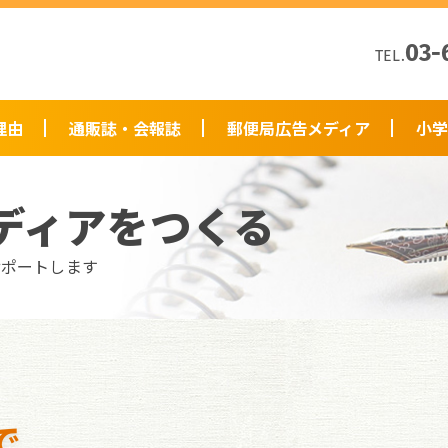
03-
TEL.
理由
通販誌・会報誌
郵便局広告メディア
小学
ディアをつくる
サポートします
で