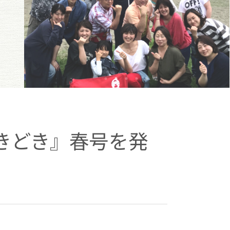
どきどき』春号を発