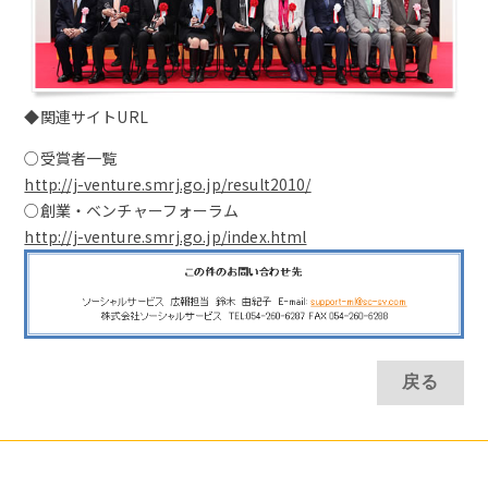
◆関連サイトURL
○受賞者一覧
http://j-venture.smrj.go.jp/result2010/
○創業・ベンチャーフォーラム
http://j-venture.smrj.go.jp/index.html