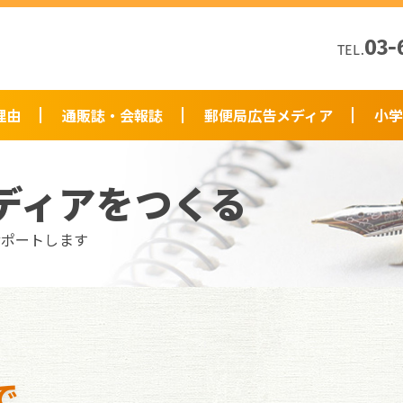
03-
TEL.
理由
通販誌・会報誌
郵便局広告メディア
小学
ディアをつくる
サポートします
で