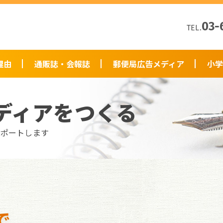
03-
TEL.
理由
通販誌・会報誌
郵便局広告メディア
小学
ディアをつくる
サポートします
で