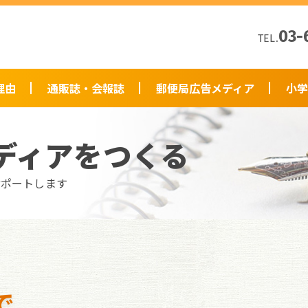
03-
TEL.
理由
通販誌・会報誌
郵便局広告メディア
小学
ディアをつくる
サポートします
で