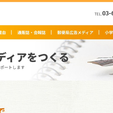
03-
TEL.
理由
通販誌・会報誌
郵便局広告メディア
小学
ディアをつくる
サポートします
で