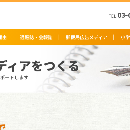
03-
TEL.
理由
通販誌・会報誌
郵便局広告メディア
小学
ディアをつくる
サポートします
で