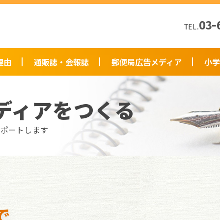
03-
TEL.
理由
通販誌・会報誌
郵便局広告メディア
小学
ディアをつくる
サポートします
で