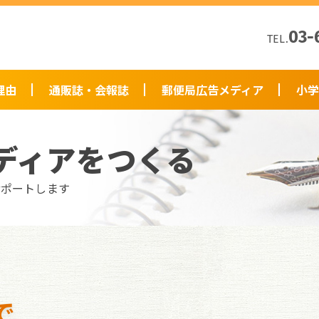
03-
TEL.
理由
通販誌・会報誌
郵便局広告メディア
小学
ディアをつくる
サポートします
で