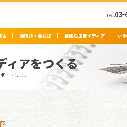
03-
TEL.
理由
通販誌・会報誌
郵便局広告メディア
小学
ディアをつくる
サポートします
で