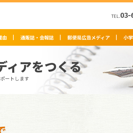
03-
TEL.
理由
通販誌・会報誌
郵便局広告メディア
小学
ディアをつくる
サポートします
で