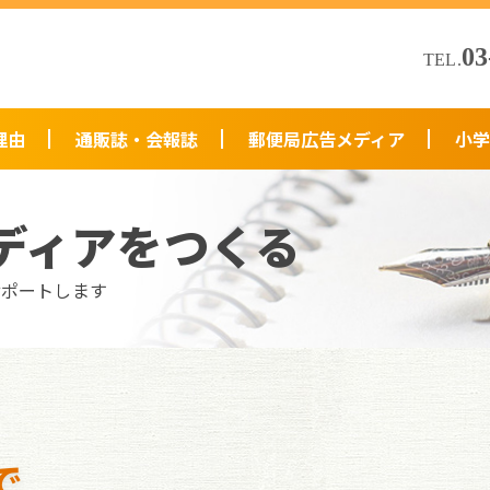
03
TEL.
理由
通販誌・会報誌
郵便局広告メディア
小学
ディアをつくる
サポートします
で