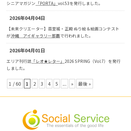
シニアマガジン
「PORTA」
vol.53を発行しました。
2026年04月04日
【未来クリエーター】首里城・正殿 ぬり絵＆絵画コンテスト
が
沖縄 アイギャラリー那覇
で行われました。
2026年04月01日
エリア刊行誌
「レオ★レター」
2026 SPRING（Vol.7）を発行
しました。
1 / 60
1
2
3
4
5
...
»
最後 »