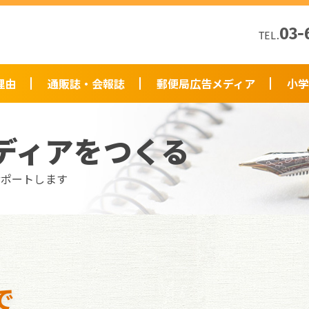
03-
TEL.
理由
通販誌・会報誌
郵便局広告メディア
小学
ディアをつくる
サポートします
で